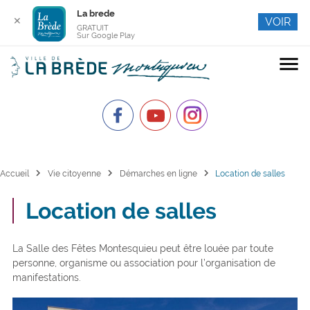
La brede
✕
VOIR
GRATUIT
Sur Google Play
menu
chevron_right
chevron_right
chevron_right
Accueil
Vie citoyenne
Démarches en ligne
Location de salles
Location de salles
La Salle des Fêtes Montesquieu peut être louée par toute
personne, organisme ou association pour l’organisation de
manifestations.