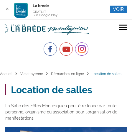
La brede
✕
VOIR
GRATUIT
Sur Google Play
menu
chevron_right
chevron_right
chevron_right
Accueil
Vie citoyenne
Démarches en ligne
Location de salles
Location de salles
La Salle des Fêtes Montesquieu peut être louée par toute
personne, organisme ou association pour l’organisation de
manifestations.