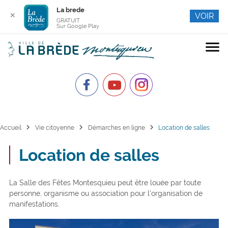
La brede
✕
VOIR
GRATUIT
Sur Google Play
menu
chevron_right
chevron_right
chevron_right
Accueil
Vie citoyenne
Démarches en ligne
Location de salles
Location de salles
La Salle des Fêtes Montesquieu peut être louée par toute
personne, organisme ou association pour l’organisation de
manifestations.