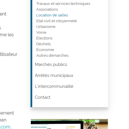
Travaux et services techniques
Associations
ent
Location de salles
Etat civil et citoyenneté
Urbanisme
s
Voirie
rme les
Élections
Déchets
Économie
ilisateur
Autres démarches
Marchés publics
Arrêtés municipaux
L’intercommunalité
Contact
cernent
Jean
u.com
.