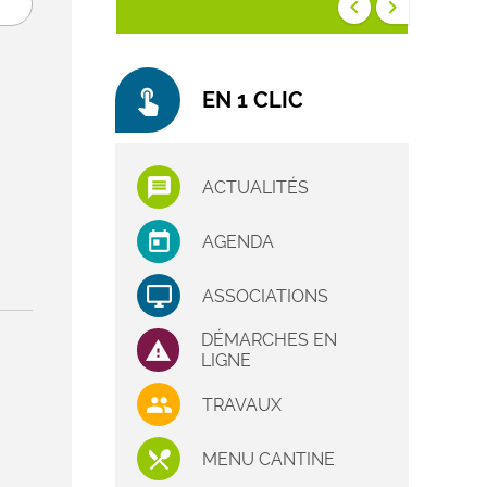
keyboard_arrow_left
keyboard_arrow_right
touch_app
EN 1 CLIC
ACTUALITÉS
AGENDA
ASSOCIATIONS
DÉMARCHES EN
LIGNE
TRAVAUX
MENU CANTINE