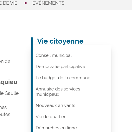
 DE VIE
ÉVÉNEMENTS
Vie citoyenne
Conseil municipal
on de
Démocratie participative
Le budget de la commune
squieu
Annuaire des services
de Gaulle
municipaux
Nouveaux arrivants
nes
outes
Vie de quartier
Démarches en ligne