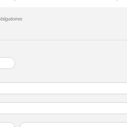
bligatoires
Sud Ouest invit
brédois à renco
jo...
Du 18 au 23 mars,
consacrera plusieu
reportages à l’actua
Brède dans le cadr
opération intitulée «