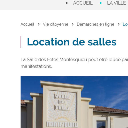
ACCUEIL
LA VILLE
chevron_right
chevron_right
chevron_right
Accueil
Vie citoyenne
Démarches en ligne
Lo
Location de salles
La Salle des Fêtes Montesquieu peut être louée pa
manifestations.