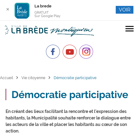
La brede
✕
VOIR
GRATUIT
Sur Google Play
menu
chevron_right
chevron_right
Accueil
Vie citoyenne
Démocratie participative
Démocratie participative
En créant des lieux facilitant la rencontre et l’expression des
habitants, la Municipalité souhaite renforcer le dialogue entre
les acteurs de la ville et placer les habitants au cœur de son
action.