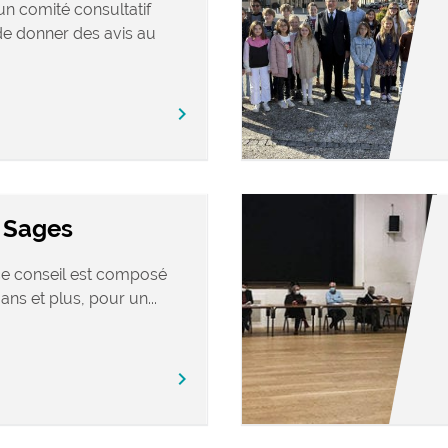
un comité consultatif
 de donner des avis au
chevron_right
s Sages
ce conseil est composé
ns et plus, pour un...
chevron_right