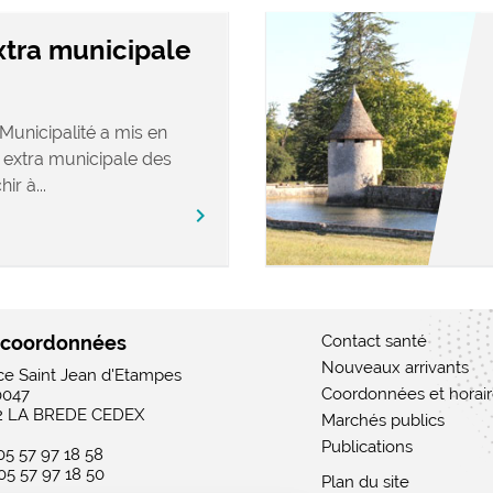
tra municipale
Municipalité a mis en
extra municipale des
ir à...
chevron_right
 coordonnées
Contact santé
Nouveaux arrivants
ace Saint Jean d'Etampes
Coordonnées et horai
0047
2 LA BREDE CEDEX
Marchés publics
Publications
 05 57 97 18 58
 05 57 97 18 50
Plan du site