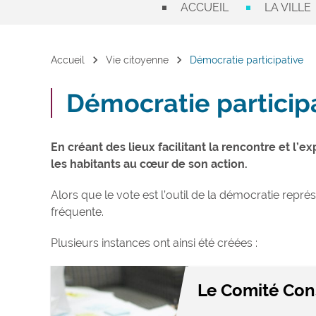
ACCUEIL
LA VILLE
chevron_right
chevron_right
Accueil
Vie citoyenne
Démocratie participative
Démocratie particip
En créant des lieux facilitant la rencontre et l’e
les habitants au cœur de son action.
Alors que le vote est l’outil de la démocratie repré
fréquente.
Plusieurs instances ont ainsi été créées :
Le Comité Cons