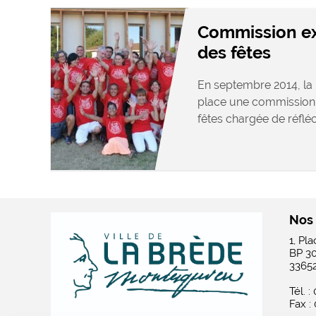
Commission ex
des fêtes
En septembre 2014, la 
place une commission 
fêtes chargée de réfléch
Nos
1, Pl
BP 3
3365
Tél. :
Fax :