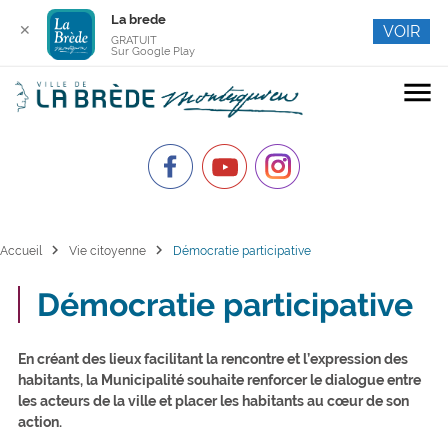
La brede
✕
VOIR
GRATUIT
Sur Google Play
menu
chevron_right
chevron_right
Accueil
Vie citoyenne
Démocratie participative
Démocratie participative
En créant des lieux facilitant la rencontre et l’expression des
habitants, la Municipalité souhaite renforcer le dialogue entre
les acteurs de la ville et placer les habitants au cœur de son
action.