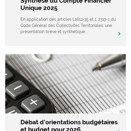
Synthèse du Compte Financier
Unique 2025
En application des articles L1612-35 et L 2313-1 du
Code Général des Collectivités Territoriales, une
présentation brève et synthétique...
chevron_right
Débat d’orientations budgétaires
et budget pour 2026