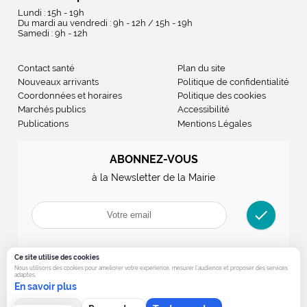
Lundi : 15h - 19h
Du mardi au vendredi : 9h - 12h / 15h - 19h
Samedi : 9h - 12h
Contact santé
Plan du site
Nouveaux arrivants
Politique de confidentialité
Coordonnées et horaires
Politique des cookies
Marchés publics
Accessibilité
Publications
Mentions Légales
ABONNEZ-VOUS
à la Newsletter de la Mairie
check
Ce site utilise des cookies
Nous utilisons des cookies pour ameliorer votre experience, mesurer l’audience et proposer des services
adaptes.
En savoir plus