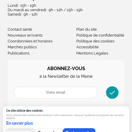
Lundi : 15h - 19h
Du mardi au vendredi : 9h - 12h / 15h - 19h
Samedi : 9h - 12h
Contact santé
Plan du site
Nouveaux arrivants
Politique de confidentialité
Coordonnées et horaires
Politique des cookies
Marchés publics
Accessibilité
Publications
Mentions Légales
ABONNEZ-VOUS
à la Newsletter de la Mairie
check
Ce site utilise des cookies
Nous utilisons des cookies pour ameliorer votre experience, mesurer l’audience et proposer des services
adaptes.
En savoir plus