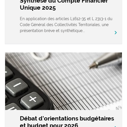
Synthèse du Compte Financier
Unique 2025
En application des articles L1612-35 et L 2313-1 du
Code Général des Collectivités Territoriales, une
présentation brève et synthétique...
chevron_right
Débat d’orientations budgétaires
et budget pour 2026