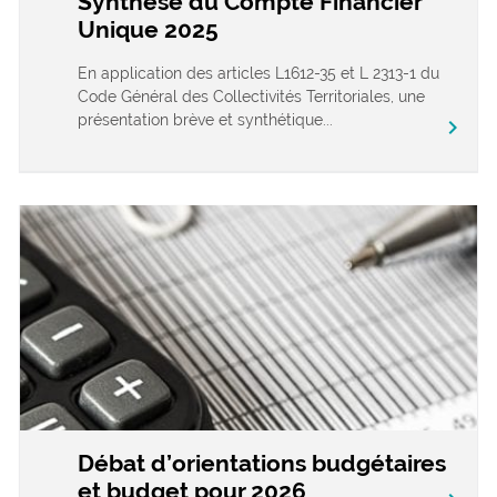
Synthèse du Compte Financier
Unique 2025
En application des articles L1612-35 et L 2313-1 du
Code Général des Collectivités Territoriales, une
présentation brève et synthétique...
chevron_right
Débat d’orientations budgétaires
et budget pour 2026