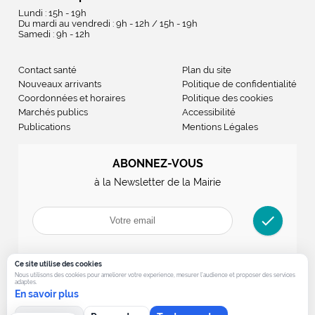
Lundi : 15h - 19h
Du mardi au vendredi : 9h - 12h / 15h - 19h
Samedi : 9h - 12h
Contact santé
Plan du site
Nouveaux arrivants
Politique de confidentialité
Coordonnées et horaires
Politique des cookies
Marchés publics
Accessibilité
Publications
Mentions Légales
ABONNEZ-VOUS
à la Newsletter de la Mairie
check
Ce site utilise des cookies
Nous utilisons des cookies pour ameliorer votre experience, mesurer l’audience et proposer des services
adaptes.
En savoir plus