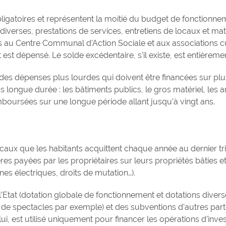
bligatoires et représentent la moitié du budget de fonction
iverses, prestations de services, entretiens de locaux et maté
s au Centre Communal d’Action Sociale et aux associations c
est dépensé. Le solde excédentaire, s’il existe, est entière
es dépenses plus lourdes qui doivent être financées sur plus
lus longue durée : les bâtiments publics, le gros matériel, le
boursées sur une longue période allant jusqu’à vingt ans.
aux que les habitants acquittent chaque année au dernier trime
es payées par les propriétaires sur leurs propriétés bâties et
es électriques, droits de mutation…).
l’Etat (dotation globale de fonctionnement et dotations diver
ées de spectacles par exemple) et des subventions d’autres part
à lui, est utilisé uniquement pour financer les opérations d’