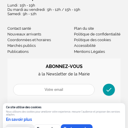
Lundi : 15h - 19h
Du mardi au vendredi : 9h - 12h / 15h - 19h
Samedi : 9h - 12h
Contact santé
Plan du site
Nouveaux arrivants
Politique de confidentialité
Coordonnées et horaires
Politique des cookies
Marchés publics
Accessibilité
Publications
Mentions Légales
ABONNEZ-VOUS
à la Newsletter de la Mairie
check
Ce site utilise des cookies
Nous utilisons des cookies pour ameliorer votre experience, mesurer l’audience et proposer des services
adaptes.
En savoir plus