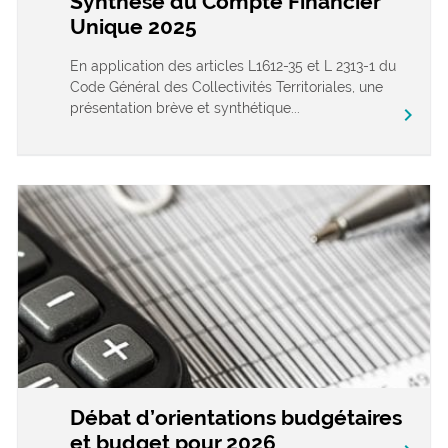
Synthèse du Compte Financier
Unique 2025
En application des articles L1612-35 et L 2313-1 du
Code Général des Collectivités Territoriales, une
présentation brève et synthétique...
chevron_right
Débat d’orientations budgétaires
et budget pour 2026