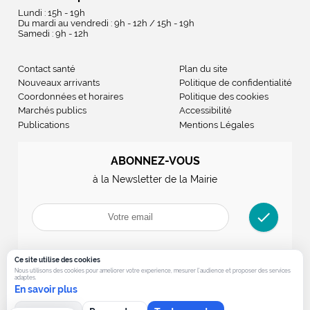
Lundi : 15h - 19h
Du mardi au vendredi : 9h - 12h / 15h - 19h
Samedi : 9h - 12h
Contact santé
Plan du site
Nouveaux arrivants
Politique de confidentialité
Coordonnées et horaires
Politique des cookies
Marchés publics
Accessibilité
Publications
Mentions Légales
ABONNEZ-VOUS
à la Newsletter de la Mairie
check
Ce site utilise des cookies
Nous utilisons des cookies pour ameliorer votre experience, mesurer l’audience et proposer des services
adaptes.
En savoir plus