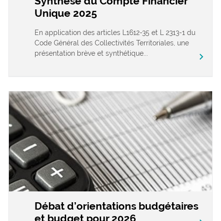
Synthèse du Compte Financier
Unique 2025
En application des articles L1612-35 et L 2313-1 du
Code Général des Collectivités Territoriales, une
présentation brève et synthétique...
chevron_right
Débat d’orientations budgétaires
et budget pour 2026