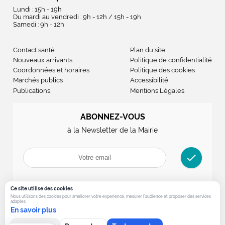
Lundi : 15h - 19h
Du mardi au vendredi : 9h - 12h / 15h - 19h
Samedi : 9h - 12h
Contact santé
Plan du site
Nouveaux arrivants
Politique de confidentialité
Coordonnées et horaires
Politique des cookies
Marchés publics
Accessibilité
Publications
Mentions Légales
ABONNEZ-VOUS
à la Newsletter de la Mairie
check
Ce site utilise des cookies
Nous utilisons des cookies pour ameliorer votre experience, mesurer l’audience et proposer des services
adaptes.
En savoir plus