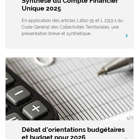
Synthèse du Compte Financier
Unique 2025
En application des articles L1612-35 et L 2313-1 du
Code Général des Collectivités Territoriales, une
présentation brève et synthétique...
chevron_right
Débat d’orientations budgétaires
et budget pour 2026