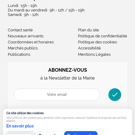
Lundi : 15h - 19h
Du mardi au vendredi : 9h - 12h / 15h - 19h
Samedi : 9h - 12h
Contact santé
Plan du site
Nouveaux arrivants
Politique de confidentialité
Coordonnées et horaires
Politique des cookies
Marchés publics
Accessibilité
Publications
Mentions Légales
ABONNEZ-VOUS
à la Newsletter de la Mairie
check
Ce site utilise des cookies
Nous utilisons des cookies pour ameliorer votre experience, mesurer l’audience et proposer des services
adaptes.
En savoir plus