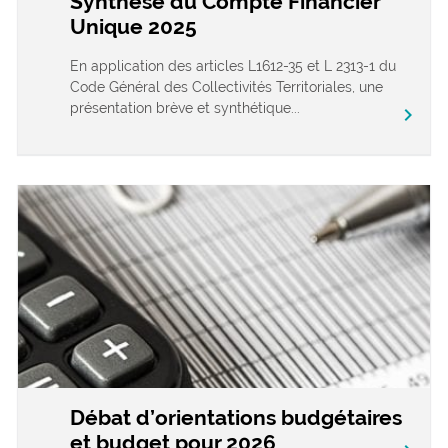
Synthèse du Compte Financier
Unique 2025
En application des articles L1612-35 et L 2313-1 du
Code Général des Collectivités Territoriales, une
présentation brève et synthétique...
chevron_right
Débat d’orientations budgétaires
et budget pour 2026