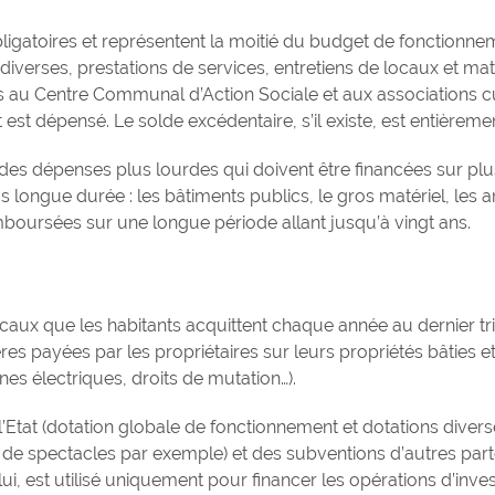
bligatoires et représentent la moitié du budget de fonction
iverses, prestations de services, entretiens de locaux et maté
s au Centre Communal d’Action Sociale et aux associations c
est dépensé. Le solde excédentaire, s’il existe, est entière
es dépenses plus lourdes qui doivent être financées sur plus
lus longue durée : les bâtiments publics, le gros matériel, le
boursées sur une longue période allant jusqu’à vingt ans.
aux que les habitants acquittent chaque année au dernier trime
es payées par les propriétaires sur leurs propriétés bâties et
es électriques, droits de mutation…).
l’Etat (dotation globale de fonctionnement et dotations diver
ées de spectacles par exemple) et des subventions d’autres part
à lui, est utilisé uniquement pour financer les opérations d’