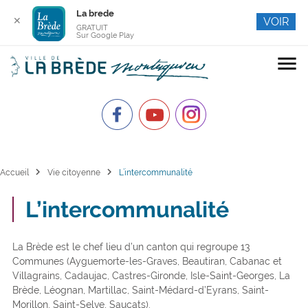
La brede
✕
VOIR
GRATUIT
Sur Google Play
menu
chevron_right
chevron_right
Accueil
Vie citoyenne
L’intercommunalité
L’intercommunalité
La Brède est le chef lieu d’un canton qui regroupe 13
Communes (Ayguemorte-les-Graves, Beautiran, Cabanac et
Villagrains, Cadaujac, Castres-Gironde, Isle-Saint-Georges, La
Brède, Léognan, Martillac, Saint-Médard-d’Eyrans, Saint-
Morillon, Saint-Selve, Saucats).