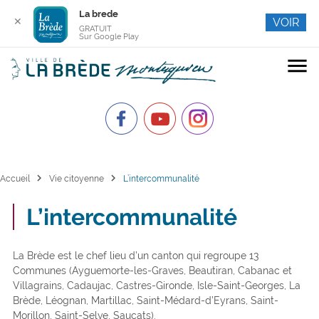
La brede
✕
VOIR
GRATUIT
Sur Google Play
menu
chevron_right
chevron_right
Accueil
Vie citoyenne
L’intercommunalité
L’intercommunalité
La Brède est le chef lieu d’un canton qui regroupe 13
Communes (Ayguemorte-les-Graves, Beautiran, Cabanac et
Villagrains, Cadaujac, Castres-Gironde, Isle-Saint-Georges, La
Brède, Léognan, Martillac, Saint-Médard-d’Eyrans, Saint-
Morillon, Saint-Selve, Saucats).