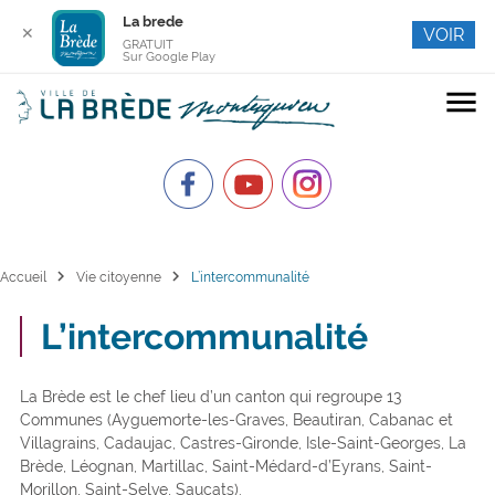
La brede
✕
VOIR
GRATUIT
Sur Google Play
menu
chevron_right
chevron_right
Accueil
Vie citoyenne
L’intercommunalité
L’intercommunalité
La Brède est le chef lieu d’un canton qui regroupe 13
Communes (Ayguemorte-les-Graves, Beautiran, Cabanac et
Villagrains, Cadaujac, Castres-Gironde, Isle-Saint-Georges, La
Brède, Léognan, Martillac, Saint-Médard-d’Eyrans, Saint-
Morillon, Saint-Selve, Saucats).