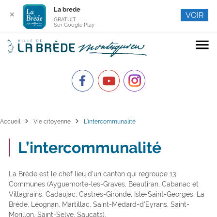
La brede
✕
VOIR
GRATUIT
Sur Google Play
menu
chevron_right
chevron_right
Accueil
Vie citoyenne
L’intercommunalité
L’intercommunalité
La Brède est le chef lieu d’un canton qui regroupe 13
Communes (Ayguemorte-les-Graves, Beautiran, Cabanac et
Villagrains, Cadaujac, Castres-Gironde, Isle-Saint-Georges, La
Brède, Léognan, Martillac, Saint-Médard-d’Eyrans, Saint-
Morillon, Saint-Selve, Saucats).