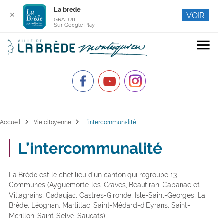
La brede
✕
VOIR
GRATUIT
Sur Google Play
menu
chevron_right
chevron_right
Accueil
Vie citoyenne
L’intercommunalité
L’intercommunalité
La Brède est le chef lieu d’un canton qui regroupe 13
Communes (Ayguemorte-les-Graves, Beautiran, Cabanac et
Villagrains, Cadaujac, Castres-Gironde, Isle-Saint-Georges, La
Brède, Léognan, Martillac, Saint-Médard-d’Eyrans, Saint-
Morillon, Saint-Selve, Saucats).