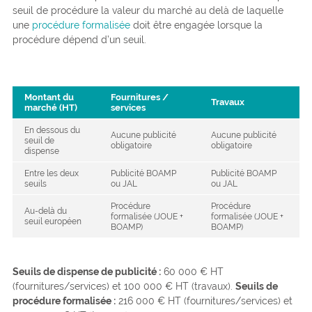
seuil de procédure la valeur du marché au delà de laquelle
une
procédure formalisée
doit être engagée lorsque la
procédure dépend d’un seuil.
Montant du
Fournitures /
Travaux
marché (HT)
services
En dessous du
Aucune publicité
Aucune publicité
seuil de
obligatoire
obligatoire
dispense
Entre les deux
Publicité BOAMP
Publicité BOAMP
seuils
ou JAL
ou JAL
Procédure
Procédure
Au-delà du
formalisée (JOUE +
formalisée (JOUE +
seuil européen
BOAMP)
BOAMP)
Seuils de dispense de publicité :
60 000 € HT
(fournitures/services) et 100 000 € HT (travaux).
Seuils de
procédure formalisée :
216 000 € HT (fournitures/services) et