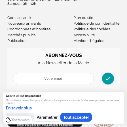
Samedi : 9h - 12h
Contact santé
Plan du site
Nouveaux arrivants
Politique de confidentialité
Coordonnées et horaires
Politique des cookies
Marchés publics
Accessibilité
Publications
Mentions Légales
ABONNEZ-VOUS
à la Newsletter de la Mairie
check
Ce site utilise des cookies
Nous utilisons des cookies pour ameliorer votre experience, mesurer l’audience et proposer des services
adaptes.
En savoir plus
Tout refuser
Parametrer
Tout accepter
Gérer les cookies