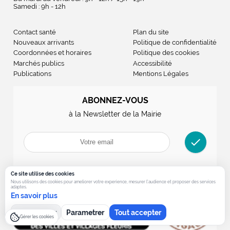
Samedi : 9h - 12h
Contact santé
Plan du site
Nouveaux arrivants
Politique de confidentialité
Coordonnées et horaires
Politique des cookies
Marchés publics
Accessibilité
Publications
Mentions Légales
ABONNEZ-VOUS
à la Newsletter de la Mairie
check
Ce site utilise des cookies
Nous utilisons des cookies pour ameliorer votre experience, mesurer l’audience et proposer des services
adaptes.
En savoir plus
Tout refuser
Parametrer
Tout accepter
Gérer les cookies