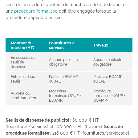
seuil de procédure la valeur du marché au delà de laquelle
une
procédure formalisée
doit être engagée lorsque la
procédure dépend d’un seuil.
Montant du
Fournitures /
Travaux
marché (HT)
services
En dessous du
Aucune publicité
Aucune publicité
seuil de
obligatoire
obligatoire
dispense
Entre les deux
Publicité BOAMP
Publicité BOAMP
seuils
ou JAL
ou JAL
Procédure
Procédure
Au-delà du
formalisée (JOUE +
formalisée (JOUE +
seuil européen
BOAMP)
BOAMP)
Seuils de dispense de publicité :
60 000 € HT
(fournitures/services) et 100 000 € HT (travaux).
Seuils de
procédure formalisée :
216 000 € HT (fournitures/services) et