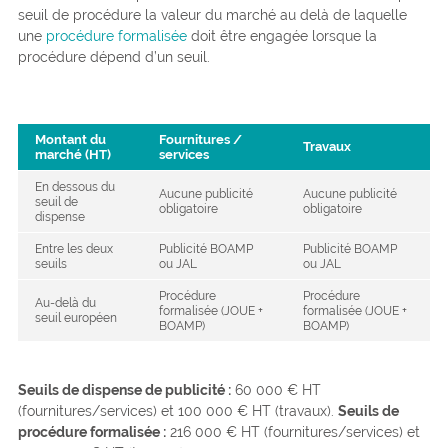
seuil de procédure la valeur du marché au delà de laquelle
une
procédure formalisée
doit être engagée lorsque la
procédure dépend d’un seuil.
Montant du
Fournitures /
Travaux
marché (HT)
services
En dessous du
Aucune publicité
Aucune publicité
seuil de
obligatoire
obligatoire
dispense
Entre les deux
Publicité BOAMP
Publicité BOAMP
seuils
ou JAL
ou JAL
Procédure
Procédure
Au-delà du
formalisée (JOUE +
formalisée (JOUE +
seuil européen
BOAMP)
BOAMP)
Seuils de dispense de publicité :
60 000 € HT
(fournitures/services) et 100 000 € HT (travaux).
Seuils de
procédure formalisée :
216 000 € HT (fournitures/services) et