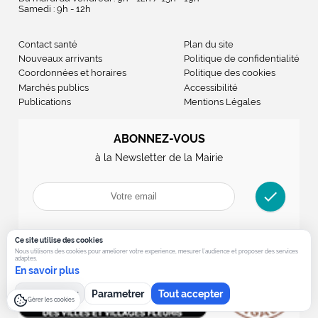
Samedi : 9h - 12h
Contact santé
Plan du site
Nouveaux arrivants
Politique de confidentialité
Coordonnées et horaires
Politique des cookies
Marchés publics
Accessibilité
Publications
Mentions Légales
ABONNEZ-VOUS
à la Newsletter de la Mairie
check
Ce site utilise des cookies
Nous utilisons des cookies pour ameliorer votre experience, mesurer l’audience et proposer des services
adaptes.
En savoir plus
Tout refuser
Parametrer
Tout accepter
Gérer les cookies