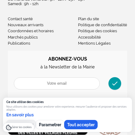
Samedi : 9h - 12h
Contact santé
Plan du site
Nouveaux arrivants
Politique de confidentialité
Coordonnées et horaires
Politique des cookies
Marchés publics
Accessibilité
Publications
Mentions Légales
ABONNEZ-VOUS
à la Newsletter de la Mairie
check
Ce site utilise des cookies
Nous utilisons des cookies pour ameliorer votre experience, mesurer l’audience et proposer des services
adaptes.
En savoir plus
Tout refuser
Parametrer
Tout accepter
Gérer les cookies