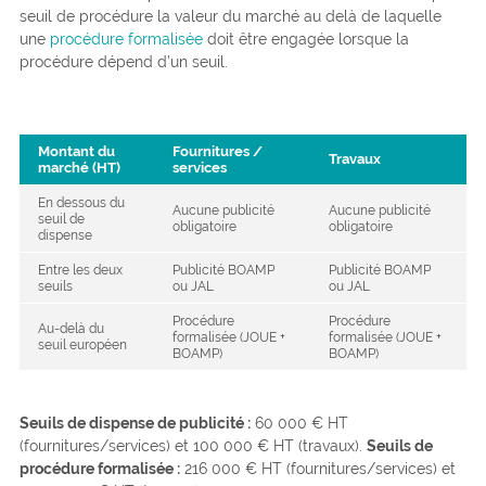
seuil de procédure la valeur du marché au delà de laquelle
une
procédure formalisée
doit être engagée lorsque la
procédure dépend d’un seuil.
Montant du
Fournitures /
Travaux
marché (HT)
services
En dessous du
Aucune publicité
Aucune publicité
seuil de
obligatoire
obligatoire
dispense
Entre les deux
Publicité BOAMP
Publicité BOAMP
seuils
ou JAL
ou JAL
Procédure
Procédure
Au-delà du
formalisée (JOUE +
formalisée (JOUE +
seuil européen
BOAMP)
BOAMP)
Seuils de dispense de publicité :
60 000 € HT
(fournitures/services) et 100 000 € HT (travaux).
Seuils de
procédure formalisée :
216 000 € HT (fournitures/services) et