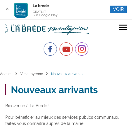
La brede
✕
VOIR
GRATUIT
Sur Google Play
menu
chevron_right
chevron_right
Accueil
Vie citoyenne
Nouveaux arrivants
Nouveaux arrivants
Bienvenue à La Brède !
Pour bénéficier au mieux des services publics communaux,
faites vous connaitre auprès de la mairie.