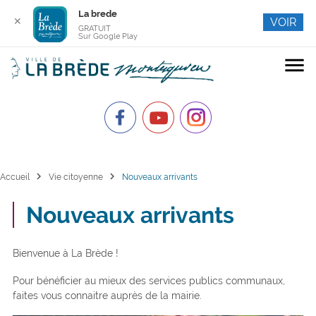
La brede
✕
VOIR
GRATUIT
Sur Google Play
menu
chevron_right
chevron_right
Accueil
Vie citoyenne
Nouveaux arrivants
Nouveaux arrivants
Bienvenue à La Brède !
Pour bénéficier au mieux des services publics communaux,
faites vous connaitre auprès de la mairie.