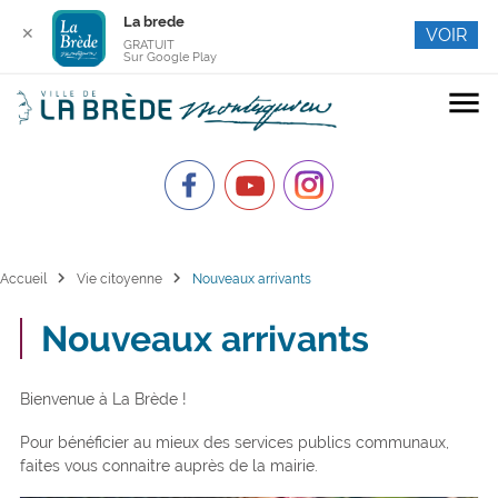
La brede
✕
VOIR
GRATUIT
Sur Google Play
menu
chevron_right
chevron_right
Accueil
Vie citoyenne
Nouveaux arrivants
Nouveaux arrivants
Bienvenue à La Brède !
Pour bénéficier au mieux des services publics communaux,
faites vous connaitre auprès de la mairie.