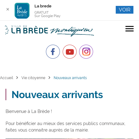
La brede
✕
VOIR
GRATUIT
Sur Google Play
menu
chevron_right
chevron_right
Accueil
Vie citoyenne
Nouveaux arrivants
Nouveaux arrivants
Bienvenue à La Brède !
Pour bénéficier au mieux des services publics communaux,
faites vous connaitre auprès de la mairie.