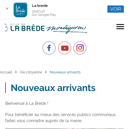
La brede
✕
VOIR
GRATUIT
Sur Google Play
menu
chevron_right
chevron_right
Accueil
Vie citoyenne
Nouveaux arrivants
Nouveaux arrivants
Bienvenue à La Brède !
Pour bénéficier au mieux des services publics communaux,
faites vous connaitre auprès de la mairie.