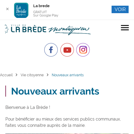
La brede
✕
VOIR
GRATUIT
Sur Google Play
menu
chevron_right
chevron_right
Accueil
Vie citoyenne
Nouveaux arrivants
Nouveaux arrivants
Bienvenue à La Brède !
Pour bénéficier au mieux des services publics communaux,
faites vous connaitre auprès de la mairie.