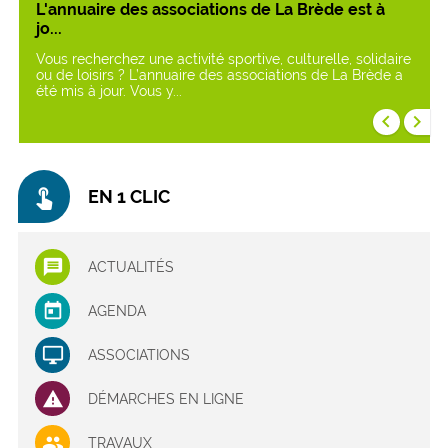
L'annuaire des associations de La Brède est à
jo...
Vous recherchez une activité sportive, culturelle, solidaire
ou de loisirs ? L’annuaire des associations de La Brède a
été mis à jour. Vous y...
keyboard_arrow_left
keyboard_arrow_right
touch_app
EN 1 CLIC
ACTUALITÉS
AGENDA
ASSOCIATIONS
DÉMARCHES EN LIGNE
TRAVAUX