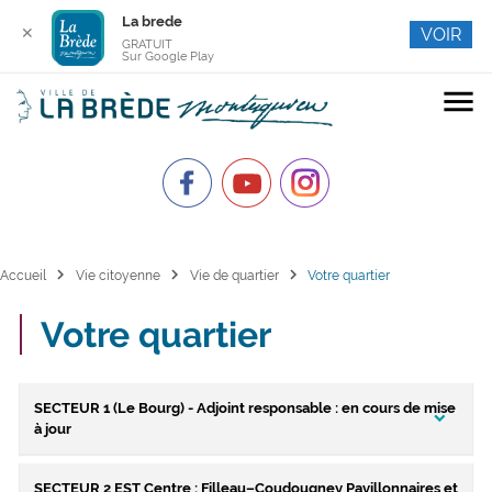
La brede
✕
VOIR
GRATUIT
Sur Google Play
menu
chevron_right
chevron_right
chevron_right
Accueil
Vie citoyenne
Vie de quartier
Votre quartier
Votre quartier
SECTEUR 1 (Le Bourg) - Adjoint responsable : en cours de mise
à jour
SECTEUR 2 EST Centre : Filleau–Coudougney Pavillonnaires et