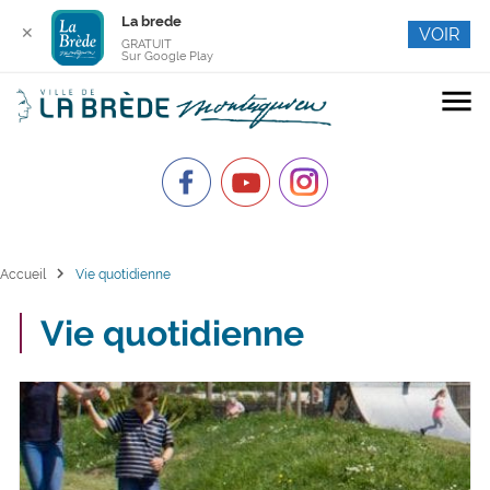
La brede
✕
VOIR
GRATUIT
Sur Google Play
menu
chevron_right
Accueil
Vie quotidienne
Vie quotidienne