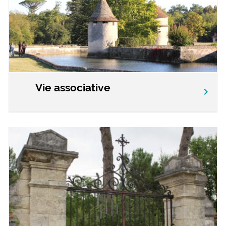
Vie associative
chevron_right