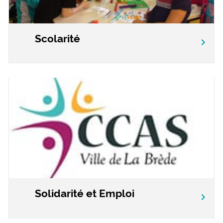
Scolarité
chevron_right
Solidarité et Emploi
chevron_right