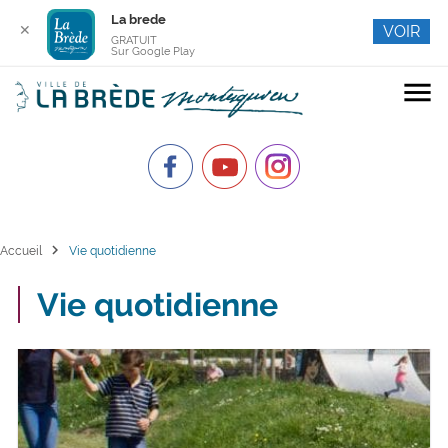
La brede
✕
VOIR
GRATUIT
Sur Google Play
menu
chevron_right
Accueil
Vie quotidienne
Vie quotidienne