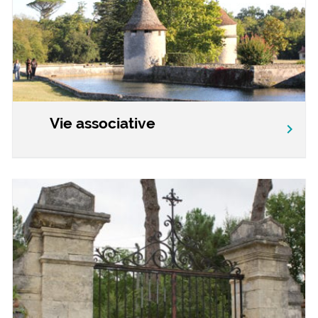
Vie associative
chevron_right