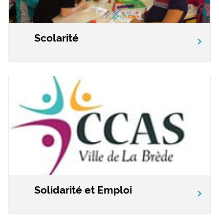
Scolarité
chevron_right
Solidarité et Emploi
chevron_right