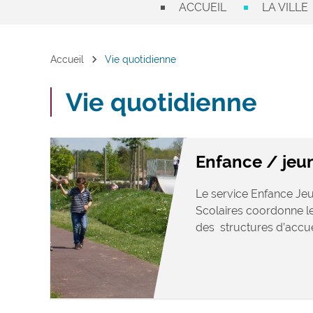
ACCUEIL
LA VILLE
chevron_right
Accueil
Vie quotidienne
Vie quotidienne
Enfance / jeu
Le service Enfance Jeu
Scolaires coordonne le
des structures d’accuei