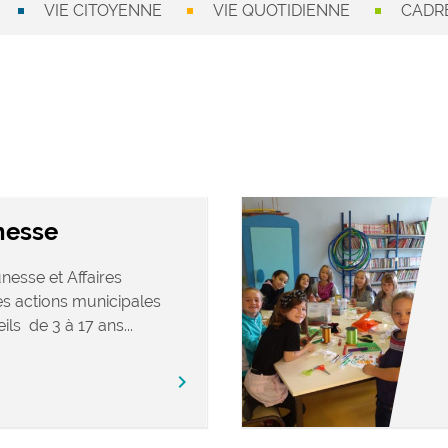
VIE CITOYENNE
VIE QUOTIDIENNE
CADRE
nesse
nesse et Affaires
s actions municipales
ls de 3 à 17 ans...
chevron_right