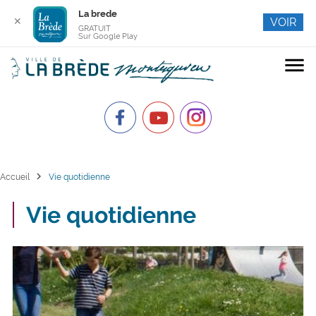
La brede
✕
VOIR
GRATUIT
Sur Google Play
menu
chevron_right
Accueil
Vie quotidienne
Vie quotidienne