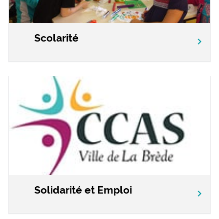
Scolarité
chevron_right
Solidarité et Emploi
chevron_right