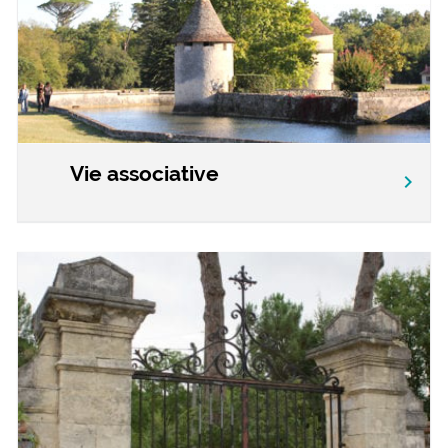
Vie associative
chevron_right