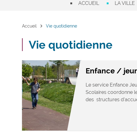
ACCUEIL
LA VILLE
chevron_right
Accueil
Vie quotidienne
Vie quotidienne
Enfance / jeu
Le service Enfance Jeu
Scolaires coordonne le
des structures d’accuei