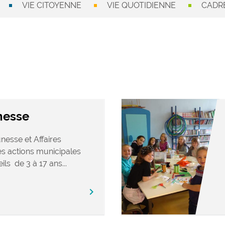
VIE CITOYENNE
VIE QUOTIDIENNE
CADRE
nesse
nesse et Affaires
s actions municipales
ls de 3 à 17 ans...
chevron_right