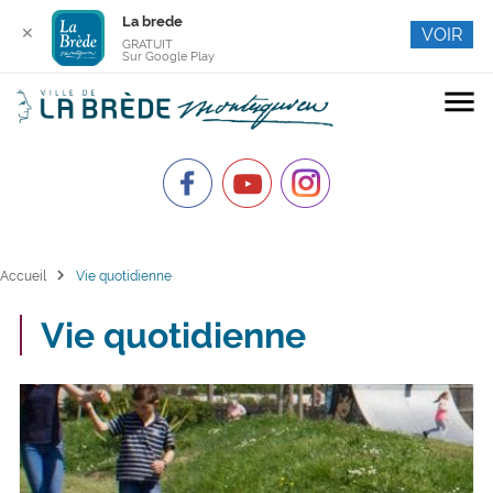
La brede
✕
VOIR
GRATUIT
Sur Google Play
menu
chevron_right
Accueil
Vie quotidienne
Vie quotidienne