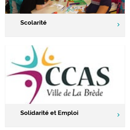
Scolarité
chevron_right
Solidarité et Emploi
chevron_right