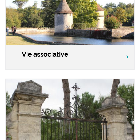
Vie associative
chevron_right