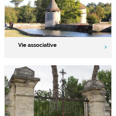
Vie associative
chevron_right