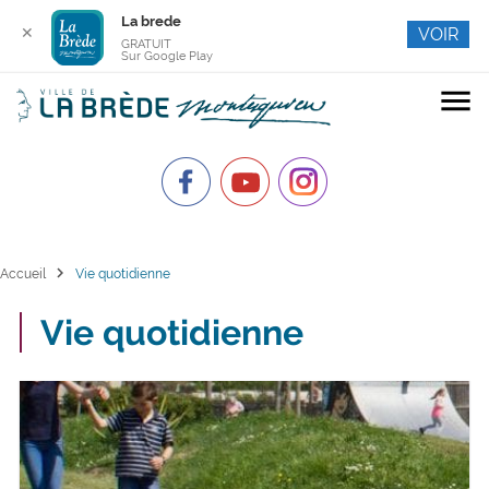
La brede
✕
VOIR
GRATUIT
Sur Google Play
menu
chevron_right
Accueil
Vie quotidienne
Vie quotidienne