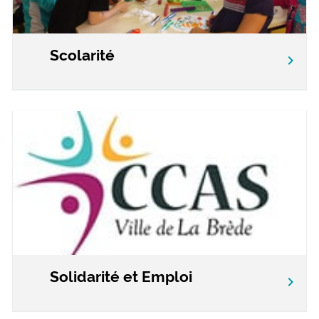
Scolarité
chevron_right
Solidarité et Emploi
chevron_right