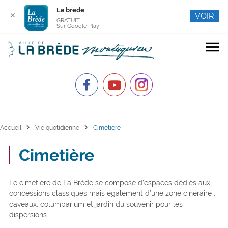
La brede
✕
VOIR
GRATUIT
Sur Google Play
menu
chevron_right
chevron_right
Accueil
Vie quotidienne
Cimetière
Cimetière
Le cimetière de La Brède se compose d’espaces dédiés aux
concessions classiques mais également d’une zone cinéraire :
caveaux, columbarium et jardin du souvenir pour les
dispersions.