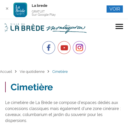
La brede
✕
VOIR
GRATUIT
Sur Google Play
menu
chevron_right
chevron_right
Accueil
Vie quotidienne
Cimetière
Cimetière
Le cimetière de La Brède se compose d’espaces dédiés aux
concessions classiques mais également d’une zone cinéraire :
caveaux, columbarium et jardin du souvenir pour les
dispersions.