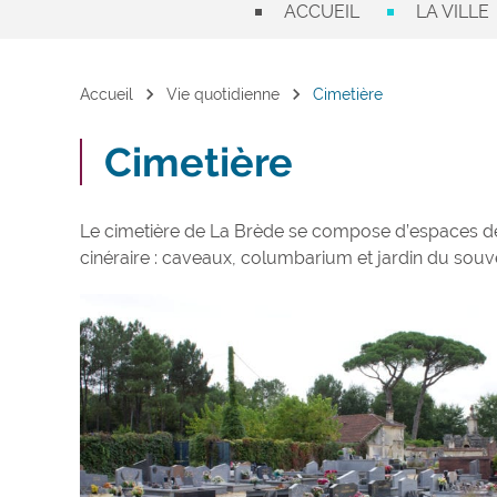
ACCUEIL
LA VILLE
chevron_right
chevron_right
Accueil
Vie quotidienne
Cimetière
Cimetière
Le cimetière de La Brède se compose d’espaces d
cinéraire : caveaux, columbarium et jardin du souve