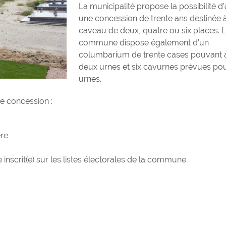
La municipalité propose la possibilité d
une concession de trente ans destinée 
caveau de deux, quatre ou six places. 
commune dispose également d’un
columbarium de trente cases pouvant a
deux urnes et six cavurnes prévues po
urnes.
e concession :
ère
Bibliothèque m
re inscrit(e) sur les listes électorales de la commune
: inscrivez-vous, 
La Bibliothèque de
existe depuis 45 an
depuis quelques moi
devenue municipale
de nouveaux servic