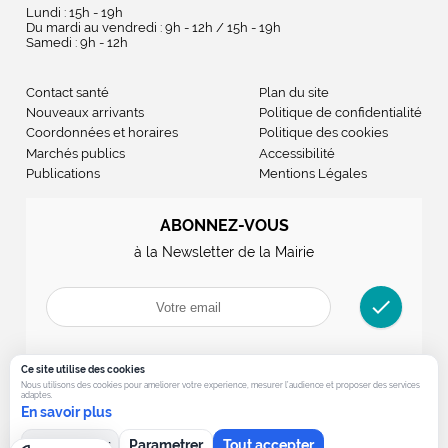
Lundi : 15h - 19h
Du mardi au vendredi : 9h - 12h / 15h - 19h
Samedi : 9h - 12h
Contact santé
Plan du site
Nouveaux arrivants
Politique de confidentialité
Coordonnées et horaires
Politique des cookies
Marchés publics
Accessibilité
Publications
Mentions Légales
ABONNEZ-VOUS
à la Newsletter de la Mairie
check
Ce site utilise des cookies
Nous utilisons des cookies pour ameliorer votre experience, mesurer l’audience et proposer des services
adaptes.
En savoir plus
Tout refuser
Parametrer
Tout accepter