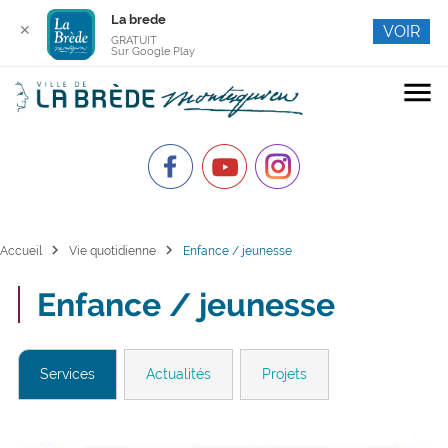
La brede
✕
VOIR
GRATUIT
Sur Google Play
menu
chevron_right
chevron_right
Accueil
Vie quotidienne
Enfance / jeunesse
Enfance / jeunesse
Services
Actualités
Projets