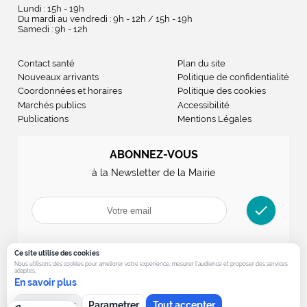
Lundi : 15h - 19h
Du mardi au vendredi : 9h - 12h / 15h - 19h
Samedi : 9h - 12h
Contact santé
Plan du site
Nouveaux arrivants
Politique de confidentialité
Coordonnées et horaires
Politique des cookies
Marchés publics
Accessibilité
Publications
Mentions Légales
ABONNEZ-VOUS
à la Newsletter de la Mairie
check
Ce site utilise des cookies
Nous utilisons des cookies pour ameliorer votre experience, mesurer l’audience et proposer des services
adaptes.
En savoir plus
Tout refuser
Parametrer
Tout accepter