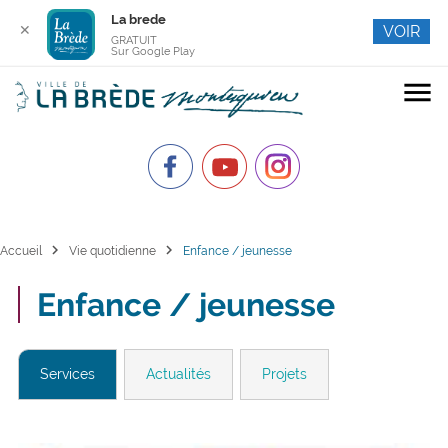
La brede
✕
VOIR
GRATUIT
Sur Google Play
menu
chevron_right
chevron_right
Accueil
Vie quotidienne
Enfance / jeunesse
Enfance / jeunesse
Services
Actualités
Projets