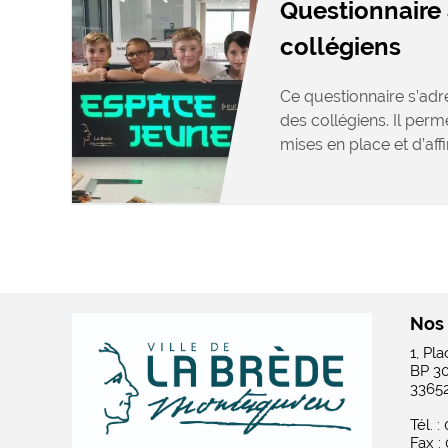
Questionnaire 
collégiens
Ce questionnaire s’adr
des collégiens. Il perm
mises en place et d’affin
Nos
1, Pl
BP 3
3365
Tél. :
Fax :