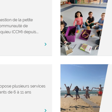
stion de la petite
 Communauté de
ieu (CCM) depuis...
chevron_right
ropose plusieurs services
ants de 6 à 11 ans
chevron_right