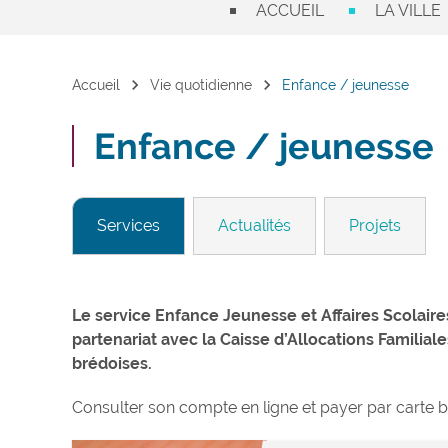
ACCUEIL
LA VILLE
chevron_right
chevron_right
Accueil
Vie quotidienne
Enfance / jeunesse
Enfance / jeunesse
Services
Actualités
Projets
Le service Enfance Jeunesse et Affaires Scolaire
partenariat avec la Caisse d’Allocations Familiale
brédoises.
Consulter son compte en ligne et payer par carte b