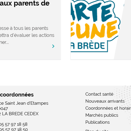
aux parents de
esse à tous les parents
ettra d’évaluer les actions
er...
chevron_right
 coordonnées
Contact santé
Nouveaux arrivants
ace Saint Jean d'Etampes
Coordonnées et horai
0047
2 LA BREDE CEDEX
Marchés publics
Publications
 05 57 97 18 58
 05 57 97 18 50