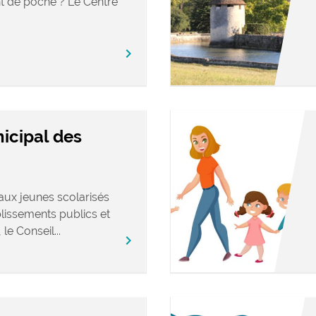
t de poche ? Le Centre
chevron_right
icipal des
 aux jeunes scolarisés
blissements publics et
e Conseil...
chevron_right