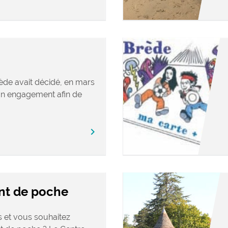
de avait décidé, en mars
on engagement afin de
chevron_right
ent de poche
 et vous souhaitez