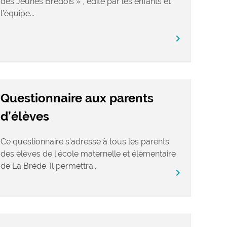
des Jeunes Brédois » , édité par les enfants et
l’équipe...
chevron_right
Questionnaire aux parents
d’élèves
Ce questionnaire s’adresse à tous les parents
des élèves de l’école maternelle et élémentaire
de La Brède. Il permettra...
chevron_right