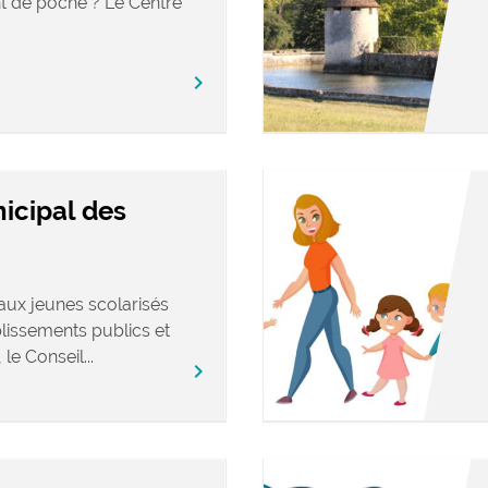
t de poche ? Le Centre
chevron_right
icipal des
 aux jeunes scolarisés
blissements publics et
e Conseil...
chevron_right