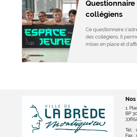
Questionnaire 
collégiens
Ce questionnaire s’adr
des collégiens. Il perm
mises en place et d’affin
Nos
1, Pl
BP 3
3365
Tél. :
Fax :