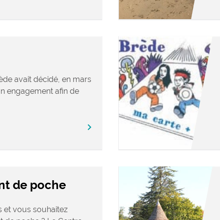
de avait décidé, en mars
on engagement afin de
chevron_right
ent de poche
 et vous souhaitez