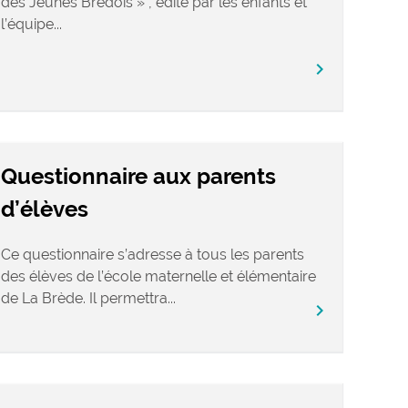
des Jeunes Brédois » , édité par les enfants et
l’équipe...
chevron_right
Questionnaire aux parents
d’élèves
Ce questionnaire s’adresse à tous les parents
des élèves de l’école maternelle et élémentaire
de La Brède. Il permettra...
chevron_right