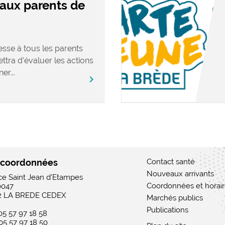
aux parents de
esse à tous les parents
ettra d’évaluer les actions
er...
chevron_right
 coordonnées
Contact santé
Nouveaux arrivants
ace Saint Jean d'Etampes
Coordonnées et horai
0047
2 LA BREDE CEDEX
Marchés publics
Publications
 05 57 97 18 58
 05 57 97 18 50