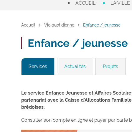
ACCUEIL
LA VILLE
chevron_right
chevron_right
Accueil
Vie quotidienne
Enfance / jeunesse
Enfance / jeunesse
Services
Actualités
Projets
Le service Enfance Jeunesse et Affaires Scolaire
partenariat avec la Caisse d’Allocations Familiale
brédoises.
Consulter son compte en ligne et payer par carte b