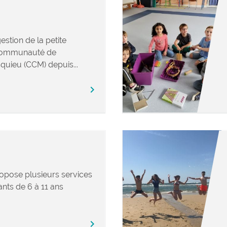
stion de la petite
 Communauté de
ieu (CCM) depuis...
chevron_right
ropose plusieurs services
ants de 6 à 11 ans
chevron_right