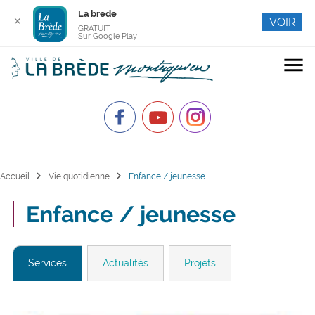
La brede
✕
VOIR
GRATUIT
Sur Google Play
menu
chevron_right
chevron_right
Accueil
Vie quotidienne
Enfance / jeunesse
Enfance / jeunesse
Services
Actualités
Projets