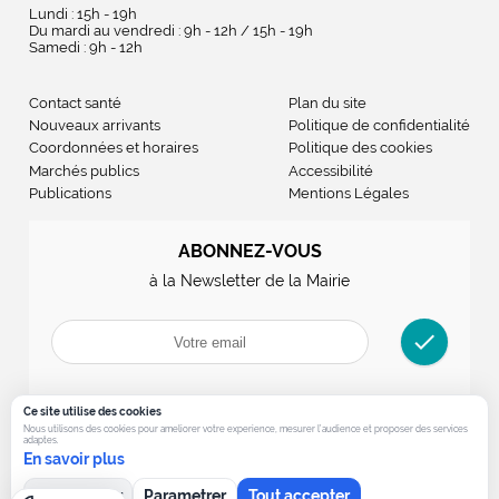
Lundi : 15h - 19h
Du mardi au vendredi : 9h - 12h / 15h - 19h
Samedi : 9h - 12h
Contact santé
Plan du site
Nouveaux arrivants
Politique de confidentialité
Coordonnées et horaires
Politique des cookies
Marchés publics
Accessibilité
Publications
Mentions Légales
ABONNEZ-VOUS
à la Newsletter de la Mairie
check
Ce site utilise des cookies
Nous utilisons des cookies pour ameliorer votre experience, mesurer l’audience et proposer des services
adaptes.
En savoir plus
Tout refuser
Parametrer
Tout accepter