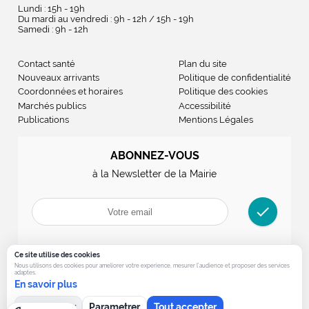
Lundi : 15h - 19h
Du mardi au vendredi : 9h - 12h / 15h - 19h
Samedi : 9h - 12h
Contact santé
Plan du site
Nouveaux arrivants
Politique de confidentialité
Coordonnées et horaires
Politique des cookies
Marchés publics
Accessibilité
Publications
Mentions Légales
ABONNEZ-VOUS
à la Newsletter de la Mairie
check
Ce site utilise des cookies
Nous utilisons des cookies pour ameliorer votre experience, mesurer l’audience et proposer des services
adaptes.
En savoir plus
Tout refuser
Parametrer
Tout accepter