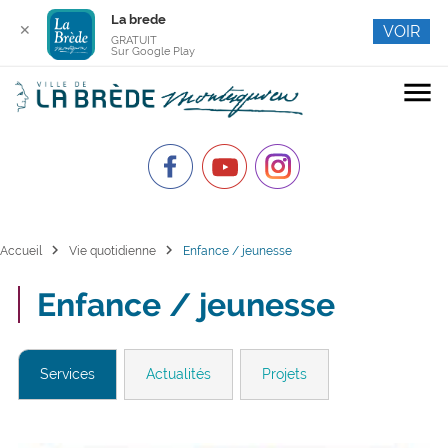
La brede
✕
VOIR
GRATUIT
Sur Google Play
menu
chevron_right
chevron_right
Accueil
Vie quotidienne
Enfance / jeunesse
Enfance / jeunesse
Services
Actualités
Projets