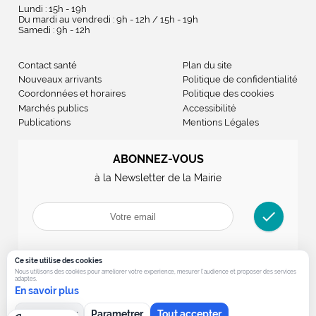
Lundi : 15h - 19h
Du mardi au vendredi : 9h - 12h / 15h - 19h
Samedi : 9h - 12h
Contact santé
Plan du site
Nouveaux arrivants
Politique de confidentialité
Coordonnées et horaires
Politique des cookies
Marchés publics
Accessibilité
Publications
Mentions Légales
ABONNEZ-VOUS
à la Newsletter de la Mairie
check
Ce site utilise des cookies
Nous utilisons des cookies pour ameliorer votre experience, mesurer l’audience et proposer des services
adaptes.
En savoir plus
Tout refuser
Parametrer
Tout accepter