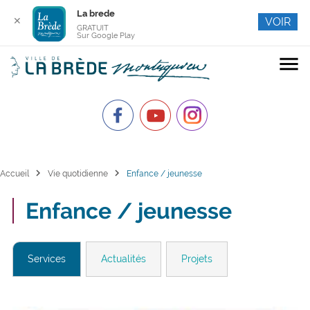
La brede
✕
VOIR
GRATUIT
Sur Google Play
menu
chevron_right
chevron_right
Accueil
Vie quotidienne
Enfance / jeunesse
Enfance / jeunesse
Services
Actualités
Projets