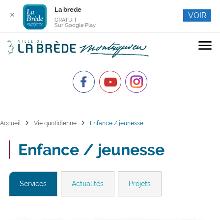
La brede
✕
VOIR
GRATUIT
Sur Google Play
menu
chevron_right
chevron_right
Accueil
Vie quotidienne
Enfance / jeunesse
Enfance / jeunesse
Services
Actualités
Projets