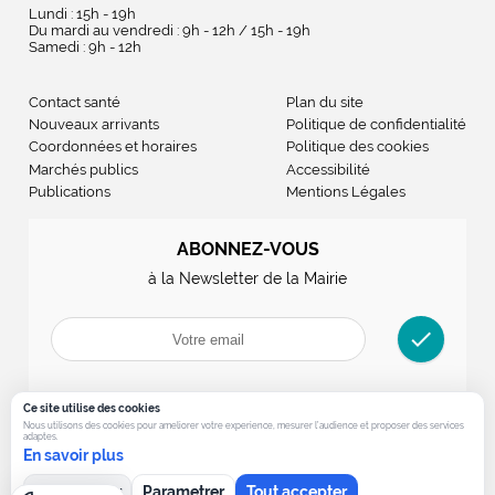
Lundi : 15h - 19h
Du mardi au vendredi : 9h - 12h / 15h - 19h
Samedi : 9h - 12h
Contact santé
Plan du site
Nouveaux arrivants
Politique de confidentialité
Coordonnées et horaires
Politique des cookies
Marchés publics
Accessibilité
Publications
Mentions Légales
ABONNEZ-VOUS
à la Newsletter de la Mairie
check
Ce site utilise des cookies
Nous utilisons des cookies pour ameliorer votre experience, mesurer l’audience et proposer des services
adaptes.
En savoir plus
Tout refuser
Parametrer
Tout accepter